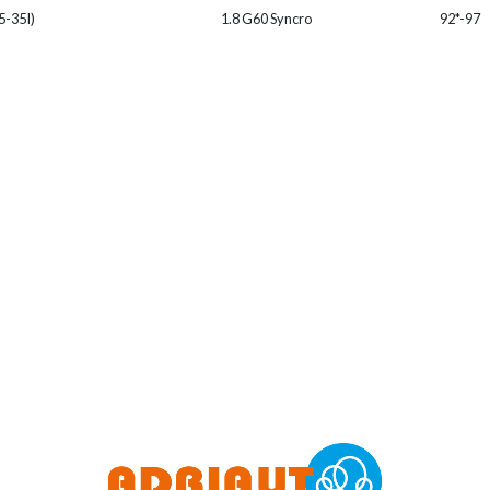
5-35I)
1.8 G60 Syncro
92*-97