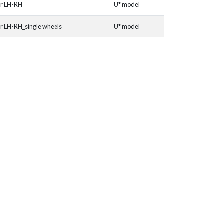
ar LH-RH
U* model
r LH-RH_single wheels
U* model