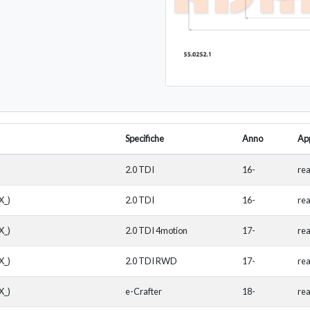
Specifiche
Anno
App
2.0 TDI
16-
re
X_)
2.0 TDI
16-
re
X_)
2.0 TDI 4motion
17-
re
X_)
2.0 TDI RWD
17-
re
X_)
e-Crafter
18-
re