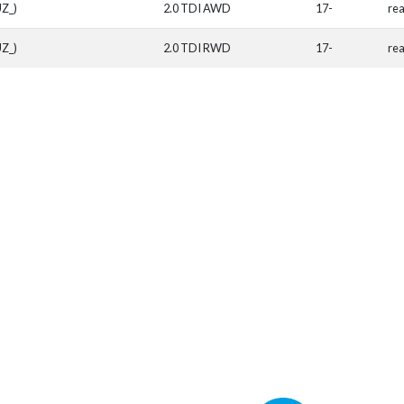
UZ_)
2.0 TDI AWD
17-
re
UZ_)
2.0 TDI RWD
17-
rea