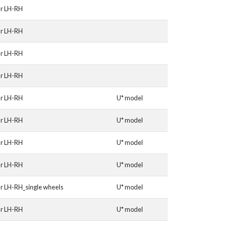
ar LH-RH
ar LH-RH
ar LH-RH
ar LH-RH
ar LH-RH
U* model
ar LH-RH
U* model
ar LH-RH
U* model
ar LH-RH
U* model
r LH-RH_single wheels
U* model
ar LH-RH
U* model