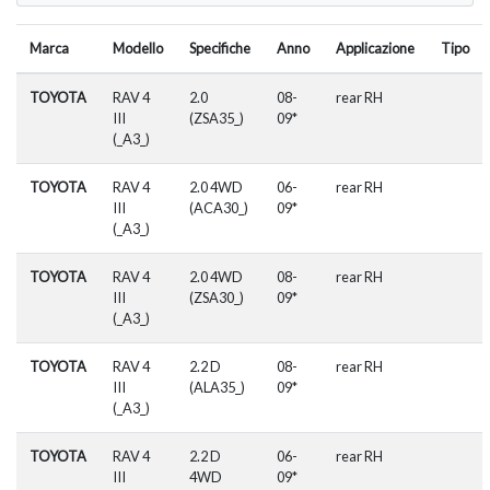
Marca
Modello
Specifiche
Anno
Applicazione
Tipo
TOYOTA
RAV 4
2.0
08-
rear RH
III
(ZSA35_)
09*
(_A3_)
TOYOTA
RAV 4
2.0 4WD
06-
rear RH
III
(ACA30_)
09*
(_A3_)
TOYOTA
RAV 4
2.0 4WD
08-
rear RH
III
(ZSA30_)
09*
(_A3_)
TOYOTA
RAV 4
2.2 D
08-
rear RH
III
(ALA35_)
09*
(_A3_)
TOYOTA
RAV 4
2.2 D
06-
rear RH
III
4WD
09*