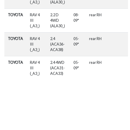
(_A3_)
(ALA30_)
TOYOTA
RAV 4
2.2 D
08-
rear RH
III
4WD
09*
(_A3_)
(ALA30_)
TOYOTA
RAV 4
2.4
05-
rear RH
III
(ACA36-
09*
(_A3_)
ACA38)
TOYOTA
RAV 4
2.4 4WD
05-
rear RH
III
(ACA31-
09*
(_A3_)
ACA33)