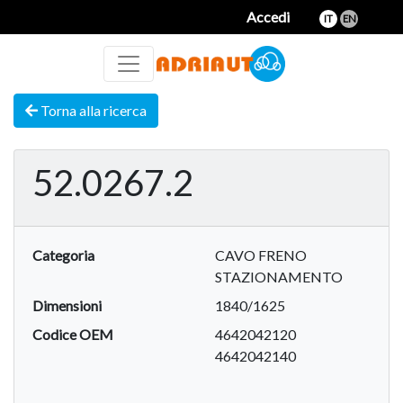
Accedi
IT
EN
Torna alla ricerca
52.0267.2
Categoria
CAVO FRENO
STAZIONAMENTO
Dimensioni
1840/1625
Codice OEM
4642042120
4642042140