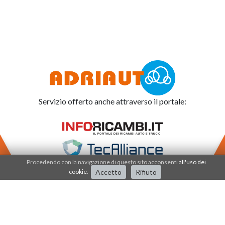
Servizio offerto anche attraverso il portale:
Procedendo con la navigazione di questo sito acconsenti
all'uso dei
cookie
.
Accetto
Rifiuto
Adriauto lavora nel
sistema di qualità dal 2001
.
I processi e i prodotti sono certificati dalla società
IQNET - CSQ - SERCONS INT.