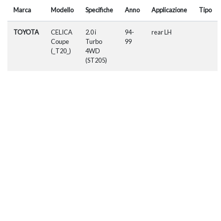
Marca
Modello
Specifiche
Anno
Applicazione
Tipo
TOYOTA
CELICA
2.0 i
94-
rear LH
Coupe
Turbo
99
(_T20_)
4WD
(ST205)