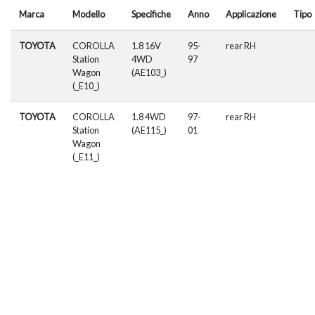
Marca
Modello
Specifiche
Anno
Applicazione
Tipo
TOYOTA
COROLLA
1.8 16V
95-
rear RH
Station
4WD
97
Wagon
(AE103_)
(_E10_)
TOYOTA
COROLLA
1.8 4WD
97-
rear RH
Station
(AE115_)
01
Wagon
(_E11_)