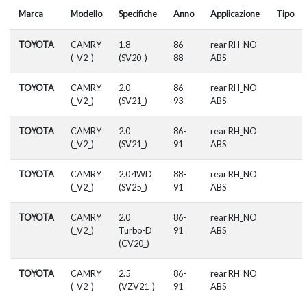
Marca
Modello
Specifiche
Anno
Applicazione
Tipo
TOYOTA
CAMRY
1.8
86-
rear RH_NO
(_V2_)
(SV20_)
88
ABS
TOYOTA
CAMRY
2.0
86-
rear RH_NO
(_V2_)
(SV21_)
93
ABS
TOYOTA
CAMRY
2.0
86-
rear RH_NO
(_V2_)
(SV21_)
91
ABS
TOYOTA
CAMRY
2.0 4WD
88-
rear RH_NO
(_V2_)
(SV25_)
91
ABS
TOYOTA
CAMRY
2.0
86-
rear RH_NO
(_V2_)
Turbo-D
91
ABS
(CV20_)
TOYOTA
CAMRY
2.5
86-
rear RH_NO
(_V2_)
(VZV21_)
91
ABS