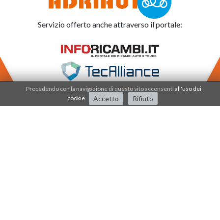
Servizio offerto anche attraverso il portale:
Procedendo con la navigazione di questo sito acconsenti
all'uso dei
cookie
.
Accetto
Rifiuto
Adriauto lavora nel
sistema di qualità dal 2001
.
I processi e i prodotti sono certificati dalla società
IQNET - CSQ - SERCONS INT.
Adriauto S.r.l. | P.Iva 03015810967 | Via Treves 1 | 20055 Vimodrone (MI) | Tel:
02 2539 0900 | fax: 02 2730 1382 | e-mail: info@adriauto.it