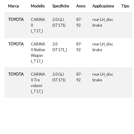
Marca
Modello
Specifiche
Anno
Applicazione
Tipo
TOYOTA
CARINA
2.0 GLI
87-
rear LH_disc
II
(ST171)
92
brake
(_T17_)
TOYOTA
CARINA
2.0
87-
rear LH_disc
II Station
(ST171_)
92
brake
Wagon
(_T17_)
TOYOTA
CARINA
2.0 GLI
87-
rear LH_disc
II Tre
(ST171)
92
brake
volumi
(_T17_)