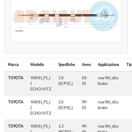
Marca
Modello
Specifiche
Anno
Applicazione
Tip
TOYOTA
YARIS (_P1_)
1.0
03-
rear RH_disc
|
(SCP10_)
05
brake
ECHO/VITZ
TOYOTA
YARIS (_P1_)
1.0
99-
rear RH_disc
|
(SCP10_)
05
brake
ECHO/VITZ
TOYOTA
YARIS (_P1_)
1.3
99-
rear RH_disc
|
(NCP10_-
05
brake