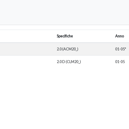
Specifiche
Anno
2.0 (ACM20_)
01-05*
2.0 D (CLM20_)
01-05