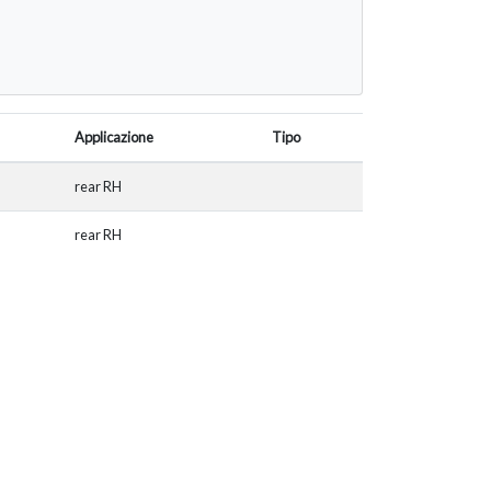
Applicazione
Tipo
rear RH
rear RH