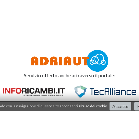
Servizio offerto anche attraverso il portale:
o con la navigazione di questo sito acconsenti
all'uso dei cookie
.
Accetto
R
Adriauto lavora nel
sistema di qualità dal 2001
.
I processi e i prodotti sono certificati dalla società
IQNET - CSQ - SERCONS INT.