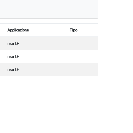
Applicazione
Tipo
rear LH
rear LH
rear LH