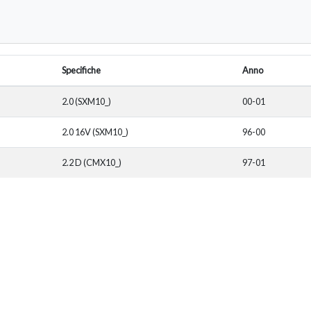
Specifiche
Anno
2.0 (SXM10_)
00-01
2.0 16V (SXM10_)
96-00
2.2 D (CMX10_)
97-01