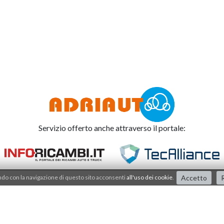
Servizio offerto anche attraverso il portale:
o con la navigazione di questo sito acconsenti
all'uso dei cookie
.
Accetto
R
Adriauto lavora nel
sistema di qualità dal 2001
.
I processi e i prodotti sono certificati dalla società