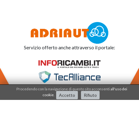
Servizio offerto anche attraverso il portale:
Procedendo con la navigazione di questo sito acconsenti
all'uso dei
cookie
.
Accetto
Rifiuto
Adriauto lavora nel
sistema di qualità dal 2001
.
I processi e i prodotti sono certificati dalla società
IQNET - CSQ - SERCONS INT.