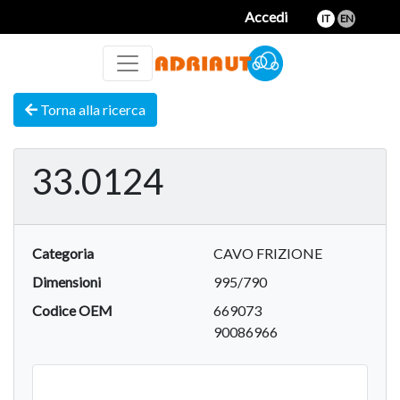
Accedi
IT
EN
Torna alla ricerca
33.0124
Categoria
CAVO FRIZIONE
Dimensioni
995/790
Codice OEM
669073
90086966