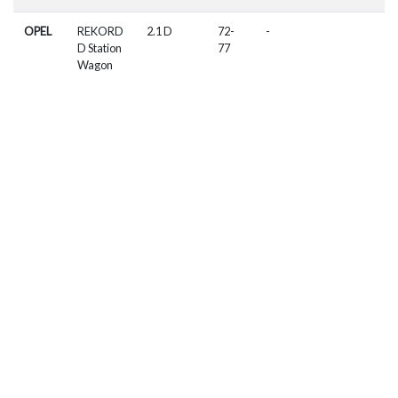
OPEL
REKORD
2.1 D
72-
-
D Station
77
Wagon