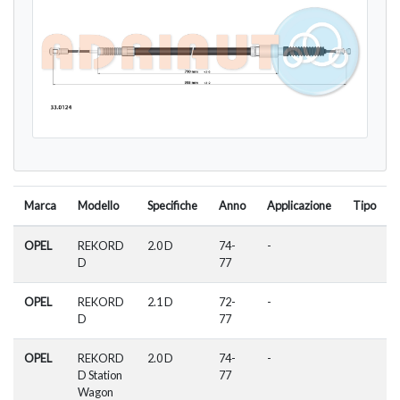
Marca
Modello
Specifiche
Anno
Applicazione
Tipo
OPEL
REKORD
2.0 D
74-
-
D
77
OPEL
REKORD
2.1 D
72-
-
D
77
OPEL
REKORD
2.0 D
74-
-
D Station
77
Wagon