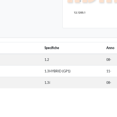
Specifiche
Anno
1.2
08-
1.3 HYBRID (GP1)
11-
1.3 i
08-