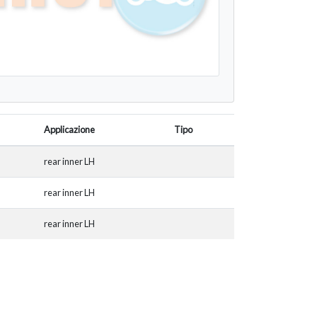
Applicazione
Tipo
rear inner LH
rear inner LH
rear inner LH