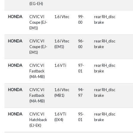
(EG-EH)
HONDA
CIVIC VI
1.6 i Vtec
99-
rear RH_disc
Coupe (EJ-
00
brake
EM1)
HONDA
CIVIC VI
1.6 i Vtec
96-
rear RH_disc
Coupe (EJ-
(EM1)
00
brake
EM1)
HONDA
CIVIC VI
1.6 VTi
97-
rear RH_disc
Fastback
01
brake
(MA-MB)
HONDA
CIVIC VI
1.6 i Vtec
94-
rear RH_disc
Fastback
(MB1)
97
brake
(MA-MB)
HONDA
CIVIC VI
1.6 VTi
95-
rear RH_disc
Hatchback
(EK4)
01
brake
(EJ-EK)