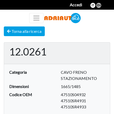
Accedi
IT
EN
Torna alla ricerca
12.0261
Categoria
CAVO FRENO
STAZIONAMENTO
Dimensioni
1665/1485
Codice OEM
47510S04932
47510SR4931
47510SR4933