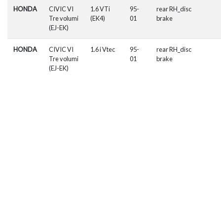
HONDA
CIVIC VI
1.6 VTi
95-
rear RH_disc
Tre volumi
(EK4)
01
brake
(EJ-EK)
HONDA
CIVIC VI
1.6 i Vtec
95-
rear RH_disc
Tre volumi
01
brake
(EJ-EK)