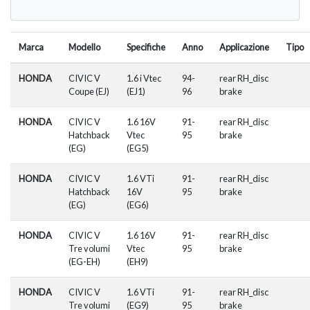
Marca
Modello
Specifiche
Anno
Applicazione
Tipo
HONDA
CIVIC V
1.6 i Vtec
94-
rear RH_disc
Coupe (EJ)
(EJ1)
96
brake
HONDA
CIVIC V
1.6 16V
91-
rear RH_disc
Hatchback
Vtec
95
brake
(EG)
(EG5)
HONDA
CIVIC V
1.6 VTi
91-
rear RH_disc
Hatchback
16V
95
brake
(EG)
(EG6)
HONDA
CIVIC V
1.6 16V
91-
rear RH_disc
Tre volumi
Vtec
95
brake
(EG-EH)
(EH9)
HONDA
CIVIC V
1.6 VTi
91-
rear RH_disc
Tre volumi
(EG9)
95
brake