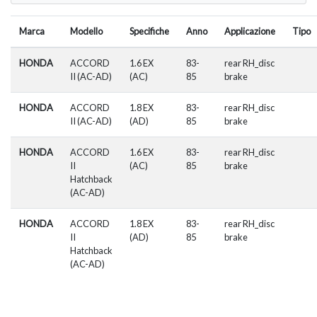
Marca
Modello
Specifiche
Anno
Applicazione
Tipo
HONDA
ACCORD
1.6 EX
83-
rear RH_disc
II (AC-AD)
(AC)
85
brake
HONDA
ACCORD
1.8 EX
83-
rear RH_disc
II (AC-AD)
(AD)
85
brake
HONDA
ACCORD
1.6 EX
83-
rear RH_disc
II
(AC)
85
brake
Hatchback
(AC-AD)
HONDA
ACCORD
1.8 EX
83-
rear RH_disc
II
(AD)
85
brake
Hatchback
(AC-AD)