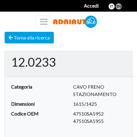
Accedi
IT
EN
Torna alla ricerca
12.0233
Categoria
CAVO FRENO
STAZIONAMENTO
Dimensioni
1615/1425
Codice OEM
47510SA5952
47510SA5955