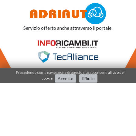
Servizio offerto anche attraverso il portale:
Procedendo con la navigazione di questo sito acconsenti
all'uso dei
cookie
.
Accetto
Rifiuto
Adriauto lavora nel
sistema di qualità dal 2001
.
I processi e i prodotti sono certificati dalla società
IQNET - CSQ - SERCONS INT.