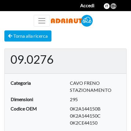
Accedi
IT
EN
Torna alla ricerca
09.0276
Categoria
CAVO FRENO
STAZIONAMENTO
Dimensioni
295
Codice OEM
0K2A144150B
0K2A144150C
0K2CE44150