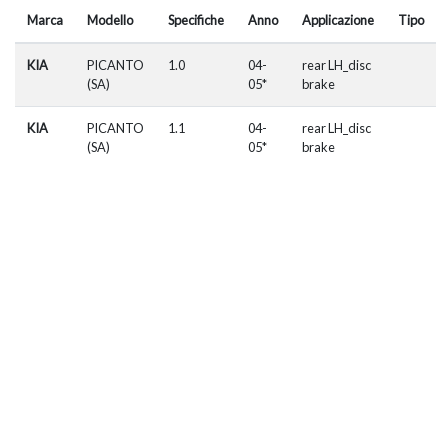
Marca
Modello
Specifiche
Anno
Applicazione
Tipo
KIA
PICANTO
1.0
04-
rear LH_disc
(SA)
05*
brake
KIA
PICANTO
1.1
04-
rear LH_disc
(SA)
05*
brake