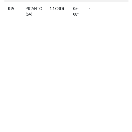
KIA
PICANTO
1.1 CRDi
05-
-
(SA)
08*