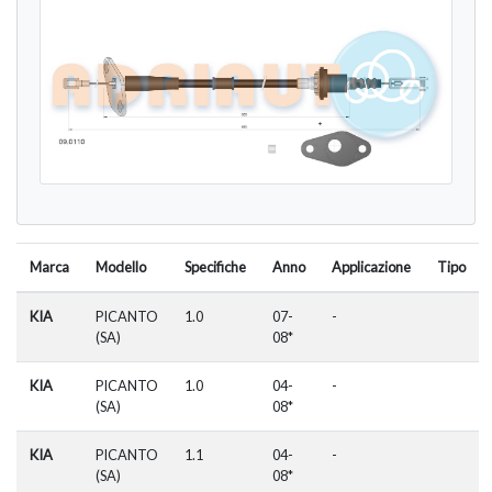
Marca
Modello
Specifiche
Anno
Applicazione
Tipo
KIA
PICANTO
1.0
07-
-
(SA)
08*
KIA
PICANTO
1.0
04-
-
(SA)
08*
KIA
PICANTO
1.1
04-
-
(SA)
08*