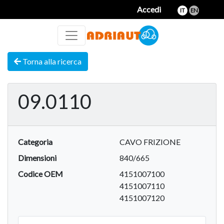
Accedi
IT
EN
Torna alla ricerca
09.0110
Categoria
CAVO FRIZIONE
Dimensioni
840/665
Codice OEM
4151007100
4151007110
4151007120