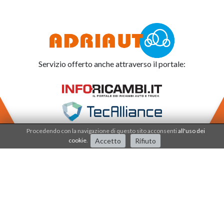
Servizio offerto anche attraverso il portale:
Procedendo con la navigazione di questo sito acconsenti
all'uso dei
cookie
.
Accetto
Rifiuto
Adriauto lavora nel
sistema di qualità dal 2001
.
I processi e i prodotti sono certificati dalla società
IQNET - CSQ - SERCONS INT.