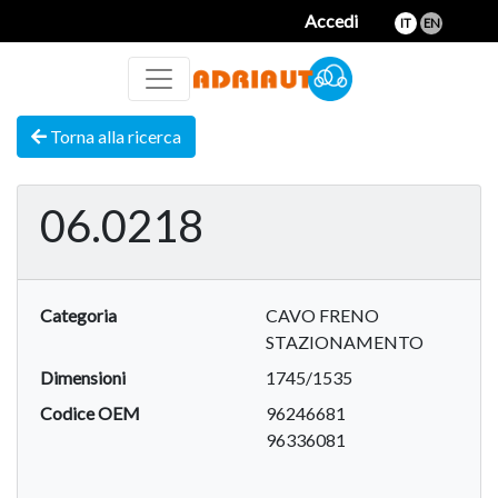
Accedi
IT
EN
Torna alla ricerca
06.0218
Categoria
CAVO FRENO
STAZIONAMENTO
Dimensioni
1745/1535
Codice OEM
96246681
96336081