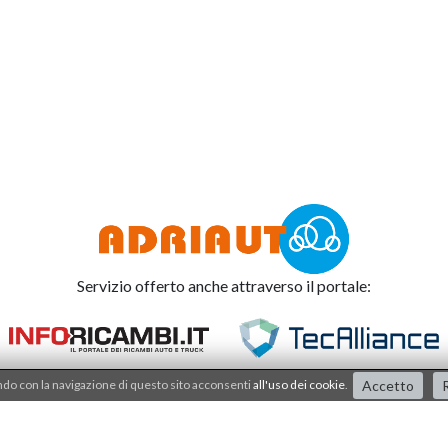
Servizio offerto anche attraverso il portale:
o con la navigazione di questo sito acconsenti
all'uso dei cookie
.
Accetto
R
Adriauto lavora nel
sistema di qualità dal 2001
.