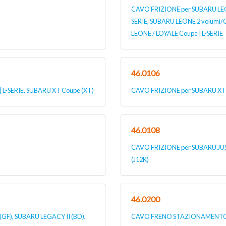
CAVO FRIZIONE per SUBARU LEONE 
SERIE, SUBARU LEONE 2 volumi/
LEONE / LOYALE Coupe | L-SERIE
46.0106
 L-SERIE, SUBARU XT Coupe (XT)
CAVO FRIZIONE per SUBARU XT 
46.0108
CAVO FRIZIONE per SUBARU JUST
(J12K)
46.0200
GF), SUBARU LEGACY II (BD),
CAVO FRENO STAZIONAMENTO p