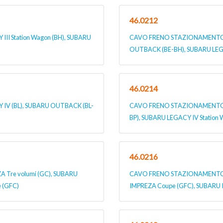
46.0212
I Station Wagon (BH), SUBARU
CAVO FRENO STAZIONAMENTO pe
OUTBACK (BE-BH), SUBARU LEGA
46.0214
V (BL), SUBARU OUTBACK (BL-
CAVO FRENO STAZIONAMENTO p
BP), SUBARU LEGACY IV Station 
46.0216
Tre volumi (GC), SUBARU
CAVO FRENO STAZIONAMENTO pe
 (GFC)
IMPREZA Coupe (GFC), SUBARU I