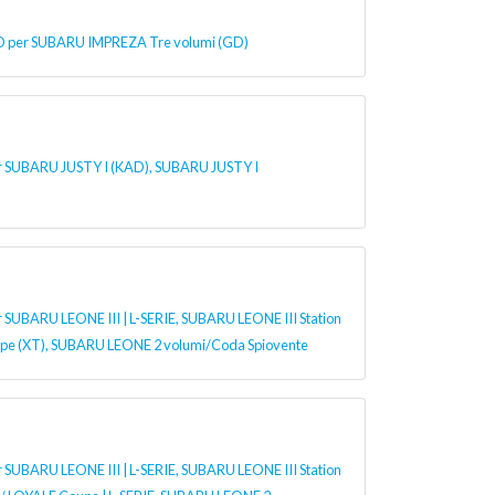
er SUBARU IMPREZA Tre volumi (GD)
 SUBARU JUSTY I (KAD), SUBARU JUSTY I
UBARU LEONE III | L-SERIE, SUBARU LEONE III Station
pe (XT), SUBARU LEONE 2 volumi/Coda Spiovente
UBARU LEONE III | L-SERIE, SUBARU LEONE III Station