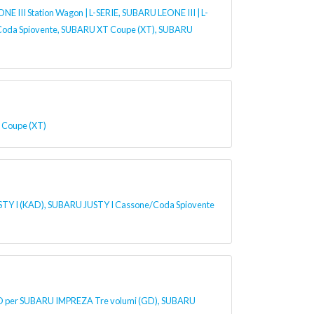
III Station Wagon | L-SERIE, SUBARU LEONE III | L-
Coda Spiovente, SUBARU XT Coupe (XT), SUBARU
Coupe (XT)
Y I (KAD), SUBARU JUSTY I Cassone/Coda Spiovente
er SUBARU IMPREZA Tre volumi (GD), SUBARU