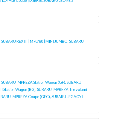
/ LOYALE Coupe | L-SERIE, SUBARU LEONE 2
 SUBARU REX III | M70/80 | MINI JUMBO, SUBARU
 SUBARU IMPREZA Station Wagon (GF), SUBARU
I Station Wagon (BG), SUBARU IMPREZA Tre volumi
SUBARU IMPREZA Coupe (GFC), SUBARU LEGACY I