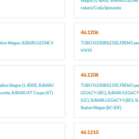
Wagon | L-SERIE, SUBARU LEONE 
volumi/Coda Spiovente
46.1206
ation Wagon, SUBARU LEONE II
TUBO FLESSIBILE DEL FRENO per
VIVIO
46.1208
tion Wagon | L-SERIE, SUBARU
TUBO FLESSIBILE DEL FRENO per
iovente, SUBARU XT Coupe (XT)
LEGACY I (BC), SUBARU LEGACY I
(GC), SUBARU LEGACY II (BD), 
Station Wagon (BC-BJF)
46.1210