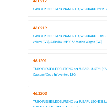
46.0217
CAVO FRENO STAZIONAMENTO per SUBARU IMPREZA 
46.0219
CAVO FRENO STAZIONAMENTO per SUBARU FORESTER
volumi (GD), SUBARU IMPREZA Station Wagon (GG)
46.1201
TUBO FLESSIBILE DEL FRENO per SUBARU JUSTY I (KA
Cassone/Coda Spiovente (J12K)
46.1203
TUBO FLESSIBILE DEL FRENO per SUBARU LEONE II St