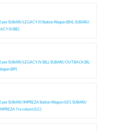
r SUBARU LEGACY III Station Wagon (BH), SUBARU
CY III (BE)
er SUBARU LEGACY IV (BL), SUBARU OUTBACK (BL-
Wagon (BP)
r SUBARU IMPREZA Station Wagon (GF), SUBARU
MPREZA Tre volumi (GC)