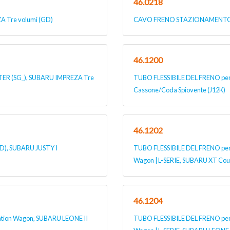
46.0218
Tre volumi (GD)
CAVO FRENO STAZIONAMENTO p
46.1200
 (SG_), SUBARU IMPREZA Tre
TUBO FLESSIBILE DEL FRENO per
Cassone/Coda Spiovente (J12K)
46.1202
D), SUBARU JUSTY I
TUBO FLESSIBILE DEL FRENO per S
Wagon | L-SERIE, SUBARU XT Cou
46.1204
ation Wagon, SUBARU LEONE II
TUBO FLESSIBILE DEL FRENO per S