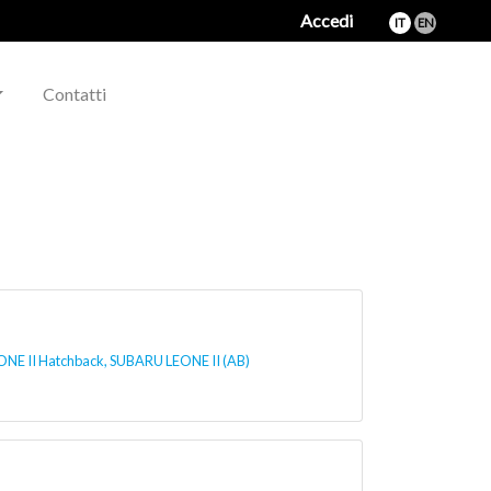
Accedi
IT
EN
Contatti
E II Hatchback, SUBARU LEONE II (AB)