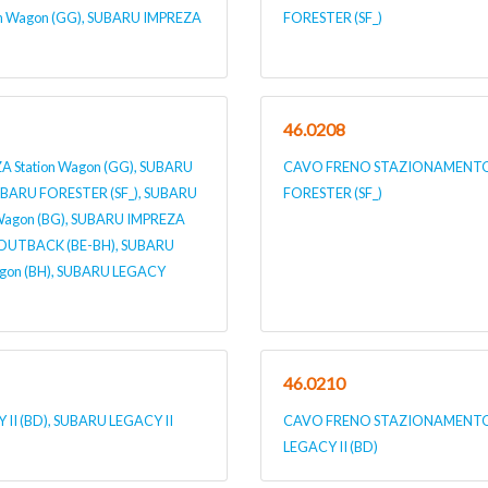
on Wagon (GG), SUBARU IMPREZA
FORESTER (SF_)
46.0208
Station Wagon (GG), SUBARU
CAVO FRENO STAZIONAMENTO p
SUBARU FORESTER (SF_), SUBARU
FORESTER (SF_)
 Wagon (BG), SUBARU IMPREZA
U OUTBACK (BE-BH), SUBARU
agon (BH), SUBARU LEGACY
46.0210
I (BD), SUBARU LEGACY II
CAVO FRENO STAZIONAMENTO pe
LEGACY II (BD)