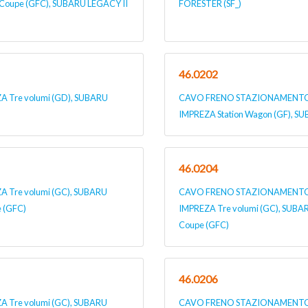
Coupe (GFC), SUBARU LEGACY II
FORESTER (SF_)
46.0202
Tre volumi (GD), SUBARU
CAVO FRENO STAZIONAMENTO pe
IMPREZA Station Wagon (GF), S
46.0204
Tre volumi (GC), SUBARU
CAVO FRENO STAZIONAMENTO pe
 (GFC)
IMPREZA Tre volumi (GC), SUBA
Coupe (GFC)
46.0206
Tre volumi (GC), SUBARU
CAVO FRENO STAZIONAMENTO p