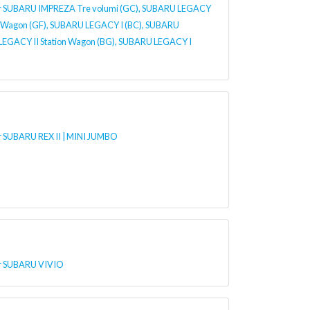
r SUBARU IMPREZA Tre volumi (GC), SUBARU LEGACY
n Wagon (GF), SUBARU LEGACY I (BC), SUBARU
EGACY II Station Wagon (BG), SUBARU LEGACY I
 SUBARU REX II | MINI JUMBO
r SUBARU VIVIO