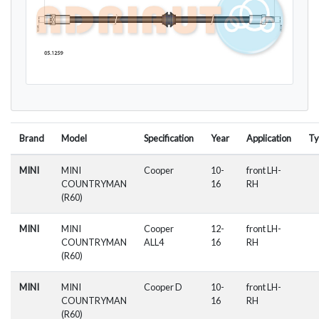
Brand
Model
Specification
Year
Application
Ty
MINI
MINI
Cooper
10-
front LH-
COUNTRYMAN
16
RH
(R60)
MINI
MINI
Cooper
12-
front LH-
COUNTRYMAN
ALL4
16
RH
(R60)
MINI
MINI
Cooper D
10-
front LH-
COUNTRYMAN
16
RH
(R60)