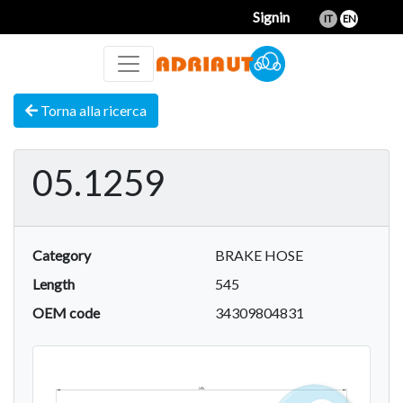
Signin
IT
EN
Torna alla ricerca
05.1259
Category
BRAKE HOSE
Length
545
OEM code
34309804831