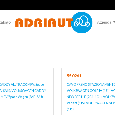
talogo
Azienda
55.0261
ADDY ALLTRACK MPV/Space
CAVO FRENO STAZIONAMENTO p
SAA-SAH), VOLKSWAGEN CADDY
VOLKSWAGEN GOLF IV (1J1), V
MPV/Space Wagon (SAB-SAJ)
NEW BEETLE (9C1-1C1), VOLKS
Variant (1J5), VOLKSWAGEN NEW
(1J1)