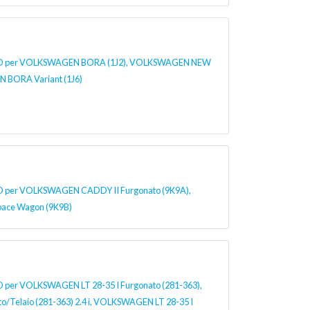
per VOLKSWAGEN BORA (1J2), VOLKSWAGEN NEW
 BORA Variant (1J6)
er VOLKSWAGEN CADDY II Furgonato (9K9A),
ce Wagon (9K9B)
r VOLKSWAGEN LT 28-35 I Furgonato (281-363),
o/Telaio (281-363) 2.4 i, VOLKSWAGEN LT 28-35 I