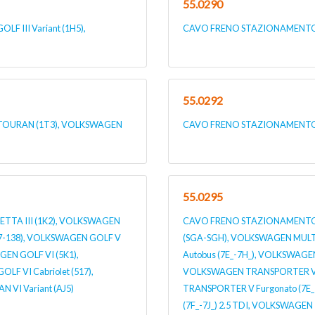
55.0290
III Variant (1H5),
CAVO FRENO STAZIONAMENTO 
55.0292
TOURAN (1T3), VOLKSWAGEN
CAVO FRENO STAZIONAMENTO 
55.0295
TA III (1K2), VOLKSWAGEN
CAVO FRENO STAZIONAMENTO 
7-138), VOLKSWAGEN GOLF V
(SGA-SGH), VOLKSWAGEN MULT
GEN GOLF VI (5K1),
Autobus (7E_-7H_), VOLKSWAGEN 
F VI Cabriolet (517),
VOLKSWAGEN TRANSPORTER VI
VI Variant (AJ5)
TRANSPORTER V Furgonato (7E_
(7F_-7J_) 2.5 TDI, VOLKSWAGEN